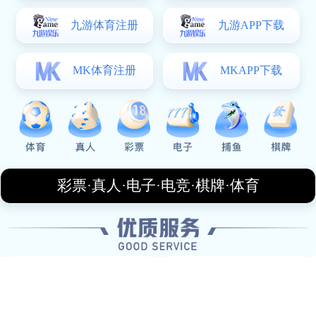
济州联与城南FC对决前瞻
分析及比赛结果预测
洛特对阵多特蒙德的比赛
时间及直播信息详解